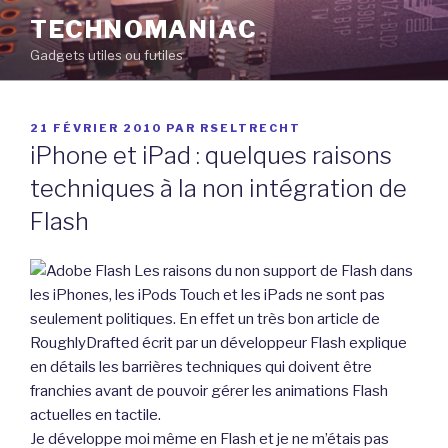
Aller
TECHNOMANIAC
au
Gadgets utiles ou futiles
contenu
principal
PUBLIÉ
21 FÉVRIER 2010
PAR
RSELTRECHT
LE
iPhone et iPad : quelques raisons
techniques à la non intégration de
Flash
Les raisons du non support de Flash dans
les iPhones, les iPods Touch et les iPads ne sont pas
seulement politiques. En effet un très bon article de
RoughlyDrafted écrit par un développeur Flash explique
en détails les barrières techniques qui doivent être
franchies avant de pouvoir gérer les animations Flash
actuelles en tactile.
Je développe moi même en Flash et je ne m’étais pas