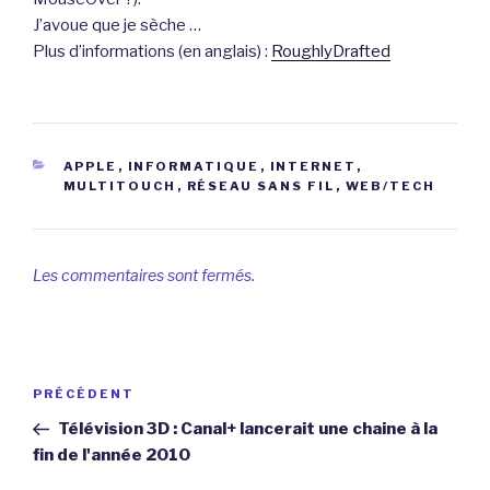
J’avoue que je sèche …
Plus d’informations (en anglais) :
RoughlyDrafted
CATÉGORIES
APPLE
,
INFORMATIQUE
,
INTERNET
,
MULTITOUCH
,
RÉSEAU SANS FIL
,
WEB/TECH
Les commentaires sont fermés.
Navigation
Article
PRÉCÉDENT
de
précédent
Télévision 3D : Canal+ lancerait une chaine à la
l’article
fin de l'année 2010