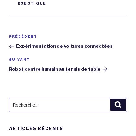
ROBOTIQUE
Navigation
Article
PRÉCÉDENT
de
précédent
Expérimentation de voitures connectées
l’article
Article
SUIVANT
suivant
Robot contre humain au tennis de table
Recherche
Reche
pour
:
ARTICLES RÉCENTS