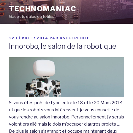
Aller
TECHNOMANIAC
au
Gadgets utiles ou futiles
contenu
principal
PUBLIÉ
12 FÉVRIER 2014
PAR
RSELTRECHT
LE
Innorobo, le salon de la robotique
Si vous êtes près de Lyon entre le 18 et le 20 Mars 2014
et que les robots vous intéressent, je vous conseille de
vous rendre au salon Innorobo. Personnellement j’y serais
volontiers allé mais je dois m’occuper d’autres projets …
De plus le salon s’agrandit et occupe maintenant deux