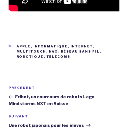
CATÉGORIES
APPLE
,
INFORMATIQUE
,
INTERNET
,
MULTITOUCH
,
NAO
,
RÉSEAU SANS FIL
,
ROBOTIQUE
,
TELECOMS
Navigation
Article
PRÉCÉDENT
de
précédent
Fribot, un courcours de robots Lego
l’article
Mindstorms NXT en Suisse
Article
SUIVANT
suivant
Une robot japonais pour les élèves