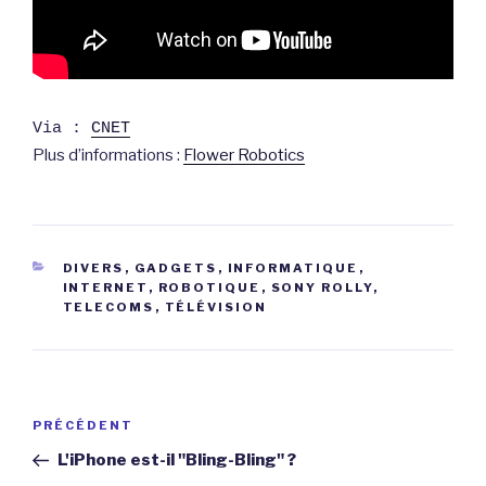
Via :
CNET
Plus d’informations :
Flower Robotics
CATÉGORIES
DIVERS
,
GADGETS
,
INFORMATIQUE
,
INTERNET
,
ROBOTIQUE
,
SONY ROLLY
,
TELECOMS
,
TÉLÉVISION
Navigation
Article
PRÉCÉDENT
de
précédent
L'iPhone est-il "Bling-Bling" ?
l’article