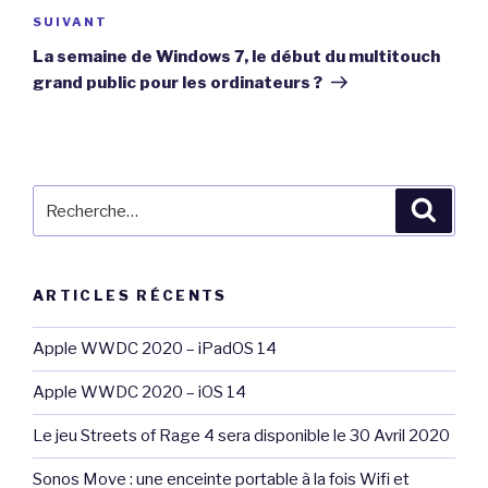
Article
SUIVANT
suivant
La semaine de Windows 7, le début du multitouch
grand public pour les ordinateurs ?
Recherche
Reche
pour
:
ARTICLES RÉCENTS
Apple WWDC 2020 – iPadOS 14
Apple WWDC 2020 – iOS 14
Le jeu Streets of Rage 4 sera disponible le 30 Avril 2020
Sonos Move : une enceinte portable à la fois Wifi et