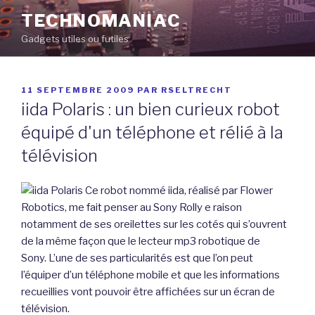
Aller
TECHNOMANIAC
au
Gadgets utiles ou futiles
contenu
principal
PUBLIÉ
11 SEPTEMBRE 2009
PAR
RSELTRECHT
LE
iida Polaris : un bien curieux robot
équipé d'un téléphone et rélié à la
télévision
Ce robot nommé iida, réalisé par Flower
Robotics, me fait penser au Sony Rolly e raison
notamment de ses oreilettes sur les cotés qui s’ouvrent
de la même façon que le lecteur mp3 robotique de
Sony. L’une de ses particularités est que l’on peut
l’équiper d’un téléphone mobile et que les informations
recueillies vont pouvoir être affichées sur un écran de
télévision.