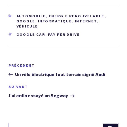
CATÉGORIES
AUTOMOBILE
,
ENERGIE RENOUVELABLE
,
GOOGLE
,
INFORMATIQUE
,
INTERNET
,
VÉHICULE
ÉTIQUETTES
GOOGLE CAR
,
PAY PER DRIVE
Navigation
Article
PRÉCÉDENT
de
précédent
Un vélo électrique tout terrain signé Audi
l’article
Article
SUIVANT
suivant
J'ai enfin essayé un Segway
Recherche