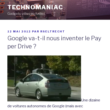
Aller
TECHNOMANIAC
au
Gadgets utiles ou futiles
contenu
principal
PUBLIÉ
12 MAI 2012
PAR
RSELTRECHT
LE
Google va-t-il nous inventer le Pay
per Drive ?
Une dizaine
de voitures autonomes de Google (mais avec