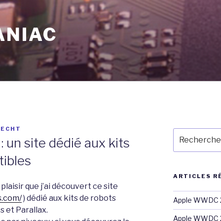
ANIAC
RECHT
Recherche
 un site dédié aux kits
pour
:
tibles
ARTICLES R
plaisir que j’ai découvert ce site
s.com/
) dédié aux kits de robots
Apple WWDC 2
 et Parallax.
Apple WWDC 2