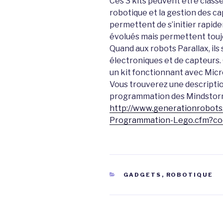
Ces 3 kits peuvent être classé
robotique et la gestion des c
permettent de s’initier rapide
évolués mais permettent toujo
Quand aux robots Parallax, ils
électroniques et de capteurs
un kit fonctionnant avec Micr
Vous trouverez une descriptio
programmation des Mindstorms
http://www.generationrobot
Programmation-Lego.cfm?cod
CATÉGORIES
GADGETS
,
ROBOTIQUE