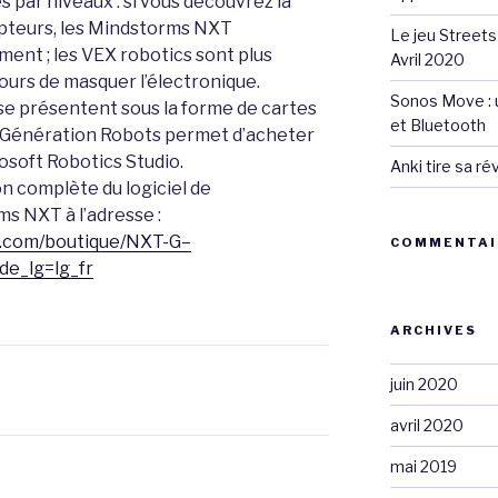
s par niveaux : si vous découvrez la
apteurs, les Mindstorms NXT
Le jeu Streets
ment ; les VEX robotics sont plus
Avril 2020
urs de masquer l’électronique.
Sonos Move : u
 se présentent sous la forme de cartes
et Bluetooth
. Génération Robots permet d’acheter
osoft Robotics Studio.
Anki tire sa r
n complète du logiciel de
 NXT à l’adresse :
s.com/boutique/NXT-G–
COMMENTAI
e_lg=lg_fr
ARCHIVES
juin 2020
avril 2020
mai 2019