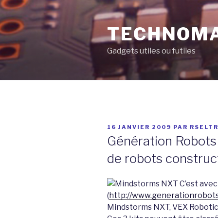
Aller
au
TECHNOM
contenu
principal
Gadgets utiles ou futiles
PUBLIÉ
16 JANVIER 2009
PAR
RSELT
LE
Génération Robots :
de robots construc
C’est avec 
(
http://www.generationrobot
Mindstorms NXT, VEX Robotics