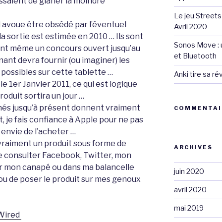
ssaient de glaner la moindre
Le jeu Streets
avoue être obsédé par l’éventuel
Avril 2020
a sortie est estimée en 2010 … Ils sont
Sonos Move : u
cent même un concours ouvert jusqu’au
et Bluetooth
nant devra fournir (ou imaginer) les
 possibles sur cette tablette …
Anki tire sa r
e 1er Janvier 2011, ce qui est logique
roduit sortira un jour …
nés jusqu’à présent donnent vraiment
COMMENTAI
t, je fais confiance à Apple pour ne pas
envie de l’acheter …
raiment un produit sous forme de
ARCHIVES
e consulter Facebook, Twitter, mon
sur mon canapé ou dans ma balancelle
juin 2020
 ou de poser le produit sur mes genoux
avril 2020
mai 2019
Wired