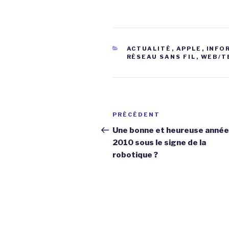
CATÉGORIES
ACTUALITÉ
,
APPLE
,
INFO
RÉSEAU SANS FIL
,
WEB/T
Navigation
Article
PRÉCÉDENT
de
précédent
Une bonne et heureuse année
2010 sous le signe de la
l’article
robotique ?