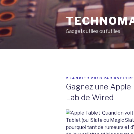
Aller
au
TECHNOM
contenu
principal
Gadgets utiles ou futiles
PUBLIÉ
2 JANVIER 2010
PAR
RSELTR
LE
Gagnez une Apple 
Lab de Wired
Quand on voit 
Tablet (ou iSlate ou Magic Sla
pourquoi tant de rumeurs et d’