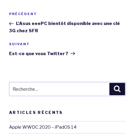
Navigation
Article
PRÉCÉDENT
de
précédent
L'Asus eeePC bientôt disponible avec une clé
l’article
3G chez SFR
Article
SUIVANT
suivant
Est-ce que vous Twitter ?
Recherche
Reche
pour
:
ARTICLES RÉCENTS
Apple WWDC 2020 – iPadOS 14