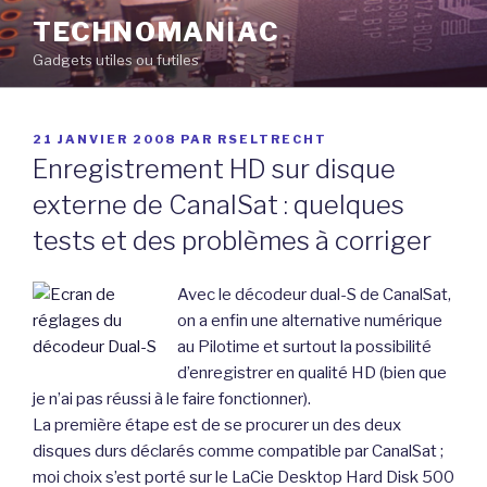
Aller
TECHNOMANIAC
au
Gadgets utiles ou futiles
contenu
principal
PUBLIÉ
21 JANVIER 2008
PAR
RSELTRECHT
LE
Enregistrement HD sur disque
externe de CanalSat : quelques
tests et des problèmes à corriger
Avec le décodeur dual-S de CanalSat,
on a enfin une alternative numérique
au Pilotime et surtout la possibilité
d’enregistrer en qualité HD (bien que
je n’ai pas réussi à le faire fonctionner).
La première étape est de se procurer un des deux
disques durs déclarés comme compatible par CanalSat ;
moi choix s’est porté sur le LaCie Desktop Hard Disk 500