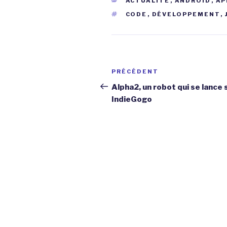
ACTUALITÉ
,
ANDROID
,
AP
ÉTIQUETTES
CODE
,
DÉVELOPPEMENT
,
Navigation
Article
PRÉCÉDENT
de
précédent
Alpha2, un robot qui se lance 
IndieGogo
l’article