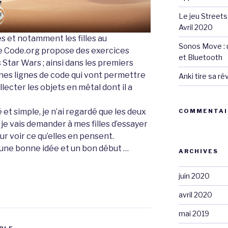
Le jeu Streets
Avril 2020
es et notamment les filles au
Sonos Move : u
te Code.org propose des exercices
et Bluetooth
 Star Wars ; ainsi dans les premiers
nnes lignes de code qui vont permettre
Anki tire sa r
lecter les objets en métal dont il a
 et simple, je n’ai regardé que les deux
COMMENTAI
 je vais demander à mes filles d’essayer
ur voir ce qu’elles en pensent.
t une bonne idée et un bon début …
ARCHIVES
juin 2020
avril 2020
mai 2019