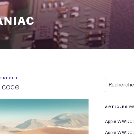
ANIAC
LTRECHT
Recherche
u code
pour
:
ARTICLES R
Apple WWDC 2
Apple WWDC 2