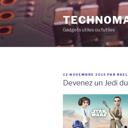
Aller
au
TECHNOM
contenu
principal
Gadgets utiles ou futiles
PUBLIÉ
12 NOVEMBRE 2015
PAR
RSE
LE
Devenez un Jedi d