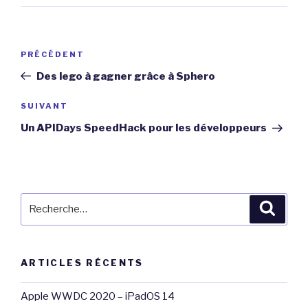
Navigation
Article
PRÉCÉDENT
de
précédent
Des lego à gagner grâce à Sphero
l’article
Article
SUIVANT
suivant
Un APIDays SpeedHack pour les développeurs
Recherche
Reche
pour
:
ARTICLES RÉCENTS
Apple WWDC 2020 – iPadOS 14