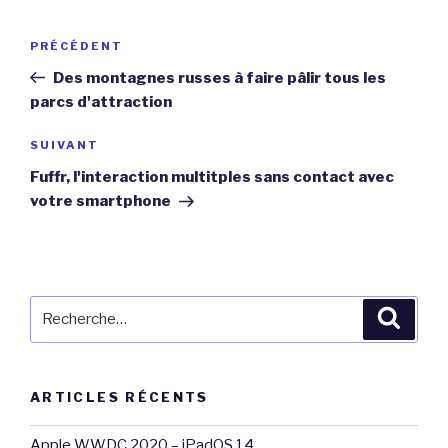
Navigation
Article
PRÉCÉDENT
de
précédent
Des montagnes russes à faire pâlir tous les
l’article
parcs d'attraction
Article
SUIVANT
suivant
Fuffr, l'interaction multitples sans contact avec
votre smartphone
Recherche
Reche
pour
:
ARTICLES RÉCENTS
Apple WWDC 2020 – iPadOS 14