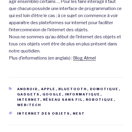
agir ensemble) certains … Pour les faire interagir il faut
que chacun possède une interface de programmation ce
qui est loin d’être le cas ; à ce sujet on commence à voir
apparaître des plateformes sur internet pour faciliter
l’interconnexion de l’internet des objets.
Nous ne sommes qu’au début de l’internet des objets et
tous ces objets vont être de plus en plus présent dans
notre quotidien.
Plus d’informations (en anglais) :
Blog Atmel
CATÉGORIES
ANDROID
,
APPLE
,
BLUETOOTH
,
DOMOTIQUE
,
GADGETS
,
GOOGLE
,
INFORMATIQUE
,
INTERNET
,
RÉSEAU SANS FIL
,
ROBOTIQUE
,
WEB/TECH
ÉTIQUETTES
INTERNET DES OBJETS
,
NEST