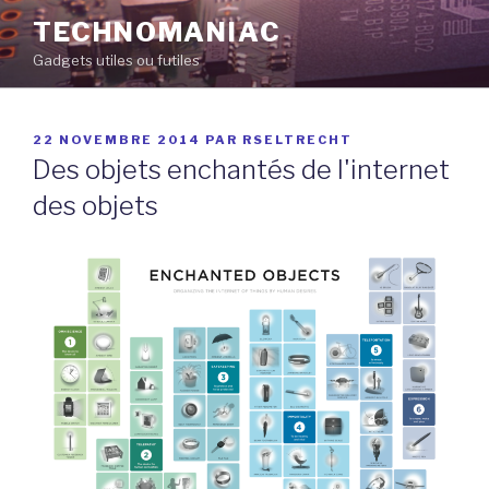
Aller
TECHNOMANIAC
au
Gadgets utiles ou futiles
contenu
principal
PUBLIÉ
22 NOVEMBRE 2014
PAR
RSELTRECHT
LE
Des objets enchantés de l'internet
des objets