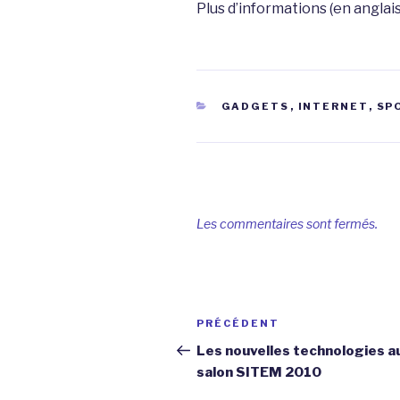
Plus d’informations (en anglais
CATÉGORIES
GADGETS
,
INTERNET
,
SP
Les commentaires sont fermés.
Navigation
Article
PRÉCÉDENT
de
précédent
Les nouvelles technologies a
salon SITEM 2010
l’article