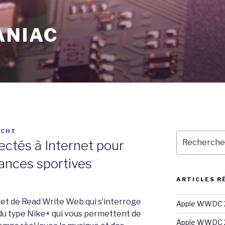
ANIAC
ECHT
Recherche
ctés à Internet pour
pour
:
ances sportives
ARTICLES R
eet de Read Write Web qui s’interroge
Apple WWDC 2
s du type Nike+ qui vous permettent de
Apple WWDC 2