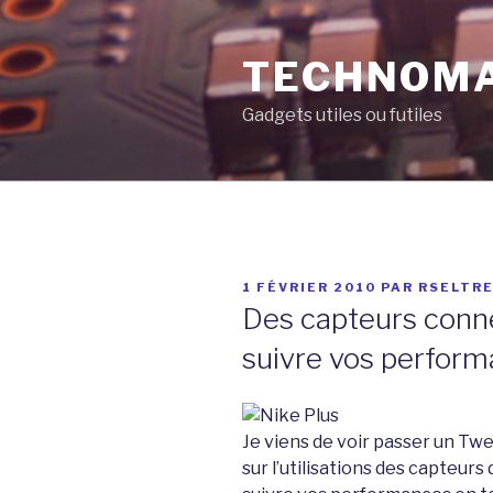
Aller
au
TECHNOM
contenu
principal
Gadgets utiles ou futiles
PUBLIÉ
1 FÉVRIER 2010
PAR
RSELTR
LE
Des capteurs conne
suivre vos perform
Je viens de voir passer un Tw
sur l’utilisations des capteur