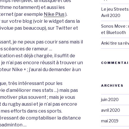
mps réel (avec la musique et des
ythme notamment) et aussi les
Le jeu Streets
nternet (par exemple
Nike Plus
).
Avril 2020
ur votre blog (voir le widget dans la
Sonos Move : u
évolue pas beaucoup), sur Twitter et
et Bluetooth
ssant, je ne peux pas courir sans mais il
Anki tire sa r
les scéances de rameur …
ication est déjà chargée, il suffit de
 je n’ai pas encore réussit à trouver un
COMMENTAI
eur Nike + ; j’aurai du demander à un
que, très intéressant pour les
ARCHIVES
vie d’améliorer mes stats …) mais pas
motiver plus souvent ; mais je vous
juin 2020
 du rugby aussi et je n’ai pas encore
avril 2020
 mes efforts dans ces sports.
éressant de comptabiliser la distance
mai 2019
 badminton …