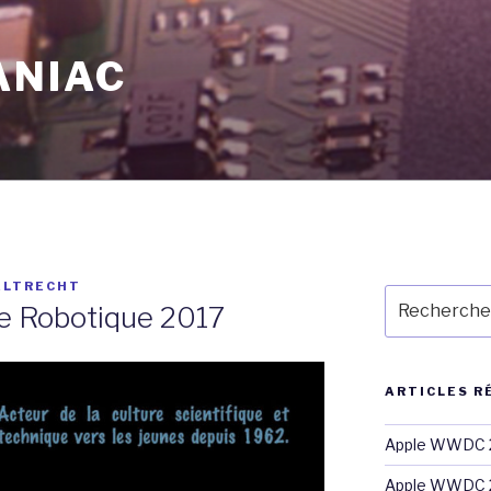
ANIAC
ELTRECHT
Recherche
e Robotique 2017
pour
:
ARTICLES R
Apple WWDC 2
Apple WWDC 2