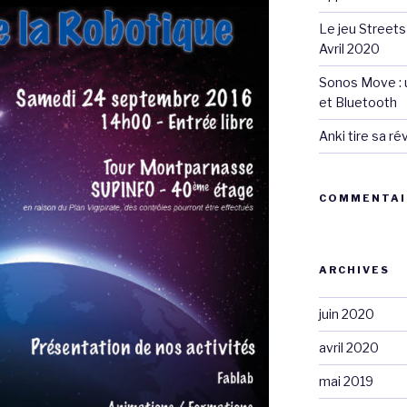
Le jeu Streets
Avril 2020
Sonos Move : u
et Bluetooth
Anki tire sa r
COMMENTAI
ARCHIVES
juin 2020
avril 2020
mai 2019