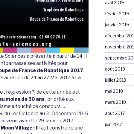
avril 2019
février 2019
janvier 2019
décembre 201
novembre 201
e Sciences a présenté à partir de 14 H
septembre 20
ntparnasse ses activités pour
août 2018
oupe de France de Robotique 2017
.
 aura lieu du 24 au 27 Mai 2017 à La
juillet 2018
mai 2018
t régression ?) de cette année est
au moins de 30 ans
; priorité aux
mars 2018
nisme a touché ce concours …
ieu du 1er Octobre au 31 Décembre 2016
août 2017
parvenir avant le 29 Janvier 2017.
juin 2017
t
Moon Village ; i
l faut construire une