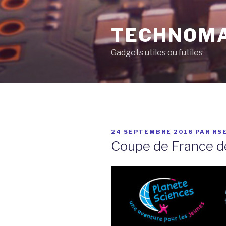
Aller
au
TECHNOM
contenu
principal
Gadgets utiles ou futiles
PUBLIÉ
24 SEPTEMBRE 2016
PAR
RS
LE
Coupe de France d