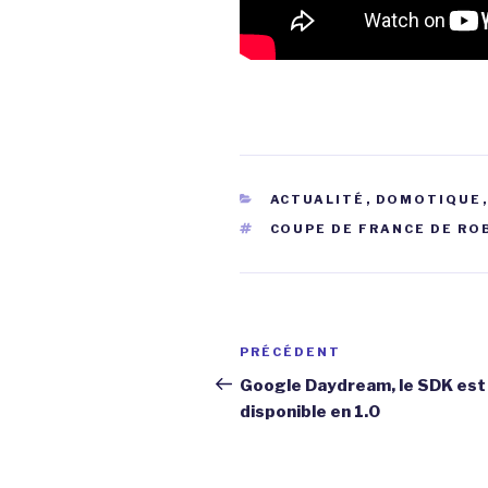
CATÉGORIES
ACTUALITÉ
,
DOMOTIQUE
ÉTIQUETTES
COUPE DE FRANCE DE R
Navigation
Article
PRÉCÉDENT
de
précédent
Google Daydream, le SDK est
disponible en 1.0
l’article