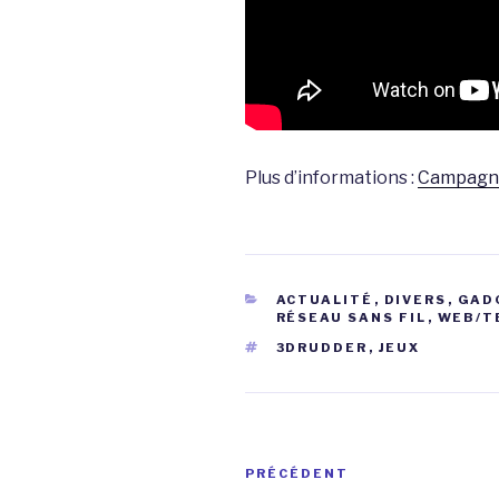
Plus d’informations :
Campagne
CATÉGORIES
ACTUALITÉ
,
DIVERS
,
GAD
RÉSEAU SANS FIL
,
WEB/T
ÉTIQUETTES
3DRUDDER
,
JEUX
Navigation
Article
PRÉCÉDENT