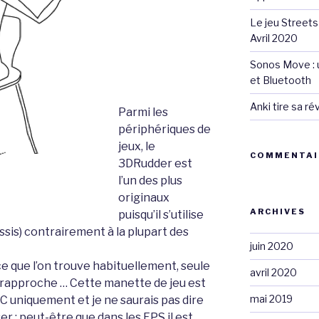
Le jeu Streets
Avril 2020
Sonos Move : u
et Bluetooth
Anki tire sa r
Parmi les
périphériques de
jeux, le
COMMENTAI
3DRudder est
l’un des plus
originaux
ARCHIVES
puisqu’il s’utilise
assis) contrairement à la plupart des
juin 2020
ce que l’on trouve habituellement, seule
avril 2020
en rapproche … Cette manette de jeu est
mai 2019
C uniquement et je ne saurais pas dire
iser ; peut-être que dans les FPS il est