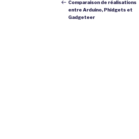
de
précédent
Comparaison de réalisations
entre Arduino, Phidgets et
l’article
Gadgeteer