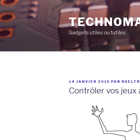
Aller
au
TECHNOM
contenu
principal
Gadgets utiles ou futiles
PUBLIÉ
14 JANVIER 2015
PAR
RSELT
LE
Contrôler vos jeux 