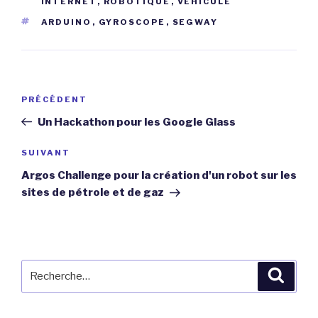
INTERNET
,
ROBOTIQUE
,
VÉHICULE
ÉTIQUETTES
ARDUINO
,
GYROSCOPE
,
SEGWAY
Navigation
Article
PRÉCÉDENT
de
précédent
Un Hackathon pour les Google Glass
l’article
Article
SUIVANT
suivant
Argos Challenge pour la création d'un robot sur les
sites de pétrole et de gaz
Recherche
Reche
pour
: