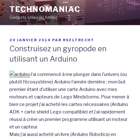
Aller
TECHNOMANIAC
au
Gadgets utiles ou futiles
contenu
principal
PUBLIÉ
20 JANVIER 2014
PAR
RSELTRECHT
LE
Construisez un gyropode en
utilisant un Arduino
J’ai commencé à me plonger dans l’univers (ou
plutôt l’écosystème) Arduino l’année dernière ; mon but
premier étant d’utiliser une carte Arduino avec mes
moteurs et capteurs de Lego Mindstorms. Pour mener à
bien ce projet j’ai acheté les cartes nécessaires (Arduino
ADK + carte shield Lego compatible) et j’ai rapidement
réussi à créer un premier programme utilisant un moteur
et un capteur.
Mais j’ai aussi acheté un livre (Arduino Robotics) en