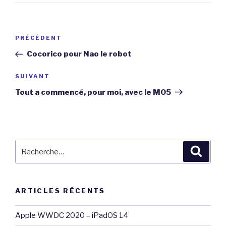
Navigation
Article
PRÉCÉDENT
de
précédent
Cocorico pour Nao le robot
l’article
Article
SUIVANT
suivant
Tout a commencé, pour moi, avec le MO5
Recherche
Reche
pour
:
ARTICLES RÉCENTS
Apple WWDC 2020 – iPadOS 14