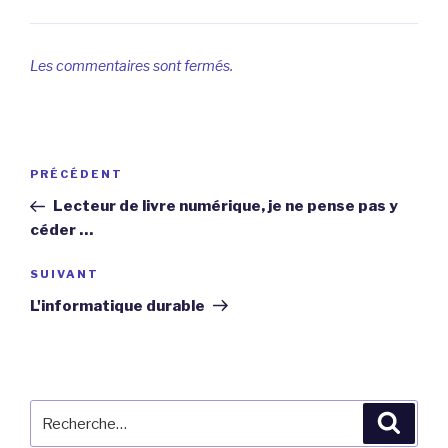
Les commentaires sont fermés.
Navigation
Article
PRÉCÉDENT
de
précédent
Lecteur de livre numérique, je ne pense pas y
l’article
céder …
Article
SUIVANT
suivant
L'informatique durable
Recherche
Reche
pour