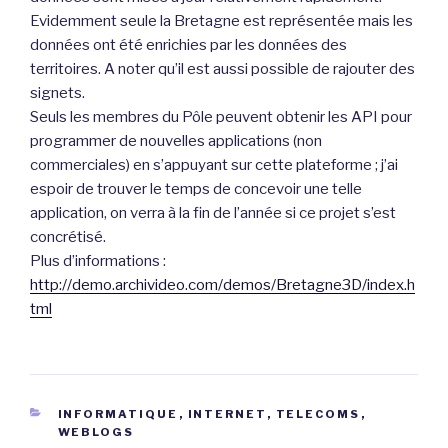
Evidemment seule la Bretagne est représentée mais les
données ont été enrichies par les données des
territoires. A noter qu’il est aussi possible de rajouter des
signets.
Seuls les membres du Pôle peuvent obtenir les API pour
programmer de nouvelles applications (non
commerciales) en s’appuyant sur cette plateforme ; j’ai
espoir de trouver le temps de concevoir une telle
application, on verra à la fin de l’année si ce projet s’est
concrétisé.
Plus d’informations :
http://demo.archivideo.com/demos/Bretagne3D/index.h
tml
CATÉGORIES
INFORMATIQUE
,
INTERNET
,
TELECOMS
,
WEBLOGS