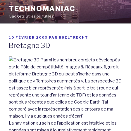
Aller
TECHNOMANIAC
au
Gadgets utiles ou futiles
contenu
principal
PUBLIÉ
10 FÉVRIER 2009
PAR
RSELTRECHT
LE
Bretagne 3D
Parmi les nombreux projets développés
par le Pôle de compétitivité Images & Réseaux figure la
plateforme Bretagne 3D qui peut s’incrire dans une
politique de « Territoires augmentés ». La perspective 3D
est assez bien représentée (mis à part le trait rouge qui
représente une tour d’antenne de TDF) et les données
sont plus récentes que celles de Google Earth (j’ai
comparé avec la représentation des alentours de ma
maison, il y a quelques années d’écart).
La navigation au sein de l’application est intuitive et les
données sont mises à jour relativement rapidement.