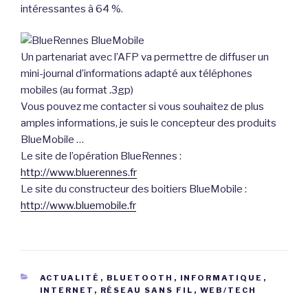
intéressantes à 64 %.
Un partenariat avec l’AFP va permettre de diffuser un
mini-journal d’informations adapté aux téléphones
mobiles (au format .3gp)
Vous pouvez me contacter si vous souhaitez de plus
amples informations, je suis le concepteur des produits
BlueMobile …
Le site de l’opération BlueRennes :
http://www.bluerennes.fr
Le site du constructeur des boitiers BlueMobile :
http://www.bluemobile.fr
CATÉGORIES
ACTUALITÉ
,
BLUETOOTH
,
INFORMATIQUE
,
INTERNET
,
RÉSEAU SANS FIL
,
WEB/TECH