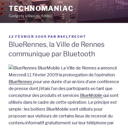
Aller
TECHNOMANIAC
au
Gadgets utiles ou futiles
contenu
principal
PUBLIÉ
12 FÉVRIER 2009
PAR
RSELTRECHT
LE
BlueRennes, la Ville de Rennes
communique par Bluetooth
La Ville de Rennes a annoncé
Mercredi 11 Février 2009 la prolongation de l’opération
BlueRennes
pour une durée d’un an lors d’une conférence
de presse dont j’étais l’un des participants en tant que
concepteur des produits et services
BlueMobile
qui sont
utilisés dans le cadre de cette opération. Le principe est
simple : les boitiers BlueMobile sont utilisés pour
proposer aux visiteurs de certains lieux de recevoir du
contenu informatif gratuitement sur leur téléphone par