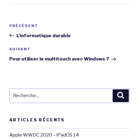
Navigation
Article
PRÉCÉDENT
de
précédent
L'informatique durable
l’article
Article
SUIVANT
suivant
Pour utiliser le multitouch avec Windows 7
Recherche
Reche
pour
:
ARTICLES RÉCENTS
Apple WWDC 2020 – iPadOS 14