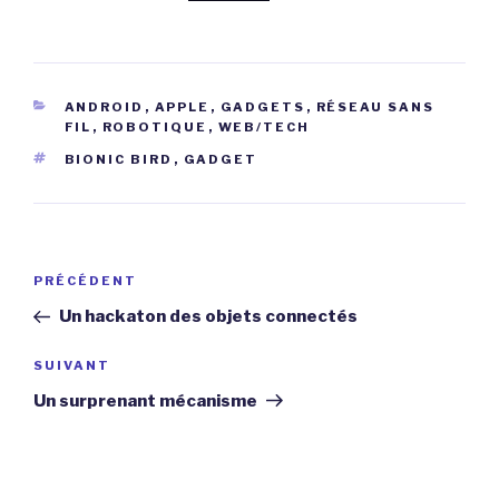
CATÉGORIES
ANDROID
,
APPLE
,
GADGETS
,
RÉSEAU SANS
FIL
,
ROBOTIQUE
,
WEB/TECH
ÉTIQUETTES
BIONIC BIRD
,
GADGET
Navigation
Article
PRÉCÉDENT
de
précédent
Un hackaton des objets connectés
l’article
Article
SUIVANT
suivant
Un surprenant mécanisme