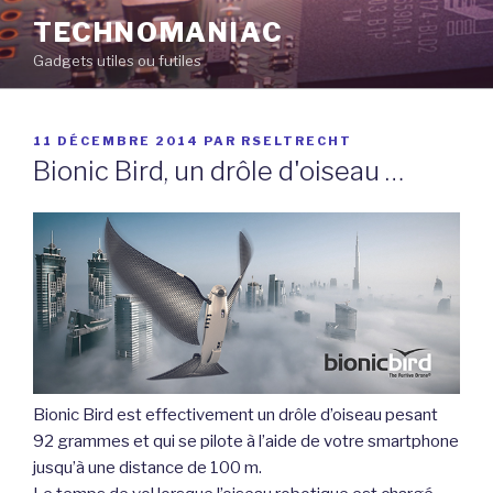
Aller
TECHNOMANIAC
au
Gadgets utiles ou futiles
contenu
principal
PUBLIÉ
11 DÉCEMBRE 2014
PAR
RSELTRECHT
LE
Bionic Bird, un drôle d'oiseau …
Bionic Bird est effectivement un drôle d’oiseau pesant
92 grammes et qui se pilote à l’aide de votre smartphone
jusqu’à une distance de 100 m.