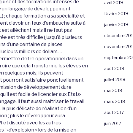
qui sont des formations intenses de
avril 2019
e un langage de développement
février 2019
 …) ; chaque formation a sa spécialité et
ent d’avoir un taux d’embauche suite à
janvier 2019
est alléchant mais il ne faut pas
décembre 201
ée est très difficile (jusqu’à plusieurs
ns d’une centaine de places
novembre 201
lusieurs milliers de dollars …
septembre 20
ermettre d’être opérationnel dans un
croire que cela transforme les élèves en
août 2018
en quelques mois, ils peuvent
juillet 2018
t pourront satisfaire ponctuellement
 mission de développement dure
mai 2018
’il est facile de licencier aux Etats-
ngage, il faut aussi maîtriser le travail
mars 2018
la plus délicate de réalisation d’un
août 2017
tion ; plus le développeur aura
 et discuté avec les autres
juin 2017
 ‘ »d’explosion » lors de la mise en