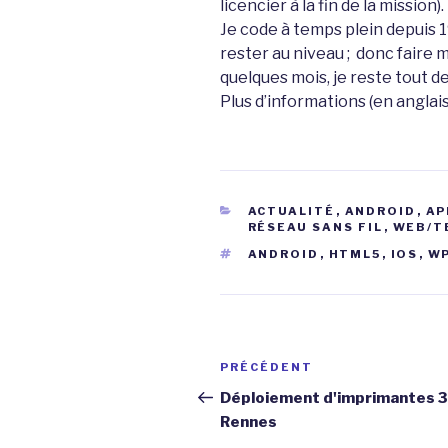
licencier à la fin de la mission).
Je code à temps plein depuis 
rester au niveau ; donc faire 
quelques mois, je reste tout 
Plus d’informations (en anglais
CATÉGORIES
ACTUALITÉ
,
ANDROID
,
AP
RÉSEAU SANS FIL
,
WEB/T
ÉTIQUETTES
ANDROID
,
HTML5
,
IOS
,
W
Navigation
Article
PRÉCÉDENT
de
précédent
Déploiement d'imprimantes 3
Rennes
l’article