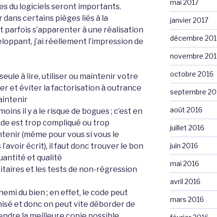
mai 2017
s du logiciels seront importants.
r dans certains pièges liés à la
janvier 2017
ut parfois s’apparenter à une réalisation
décembre 201
eloppant, j’ai réellement l’impression de
novembre 201
octobre 2016
seule à lire, utiliser ou maintenir votre
er et éviter la factorisation à outrance
septembre 20
aintenir
août 2016
moins il y a le risque de bogues ; c’est en
code est trop compliqué ou trop
juillet 2016
aintenir (même pour vous si vous le
’avoir écrit), il faut donc trouver le bon
juin 2016
antité et qualité
mai 2016
nitaires et les tests de non-régression
avril 2016
nemi du bien ; en effet, le code peut
mars 2016
isé et donc on peut vite déborder de
endre la meilleure copie possible …