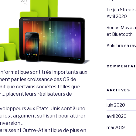
Le jeu Streets
Avril 2020
Sonos Move : u
et Bluetooth
Anki tire sa r
COMMENTAI
informatique sont très importants aux
ent par les croissance des OS de
ait que certains sociétés telles que
ARCHIVES
 … placent leurs réalisateurs de
juin 2020
éveloppeurs aux Etats-Unis sont à une
ui est argument suffisant pour attirer
avril 2020
onversion …
mai 2019
araissent Outre-Atlantique de plus en