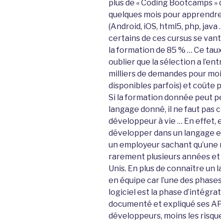
plus de « Coding Bootcamps » 
quelques mois pour apprendr
(Android, iOS, html5, php, java
certains de ces cursus se vant
la formation de 85 % … Ce taux 
oublier que la sélection a l’entr
milliers de demandes pour moi
disponibles parfois) et coûte p
Si la formation donnée peut p
langage donné, il ne faut pas 
développeur à vie … En effet, 
développer dans un langage e
un employeur sachant qu’une
rarement plusieurs années et qu
Unis. En plus de connaître un la
en équipe car l’une des phases 
logiciel est la phase d’intégra
documenté et expliqué ses API
développeurs, moins les risques