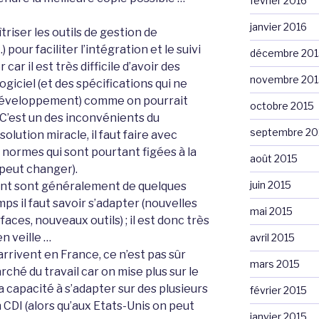
février 2016
janvier 2016
îtriser les outils de gestion de
 pour faciliter l’intégration et le suivi
décembre 201
car il est très difficile d’avoir des
novembre 201
ogiciel (et des spécifications qui ne
développement) comme on pourrait
octobre 2015
 C’est un des inconvénients du
septembre 20
olution miracle, il faut faire avec
 normes qui sont pourtant figées à la
août 2015
t peut changer).
juin 2015
nt sont généralement de quelques
ps il faut savoir s’adapter (nouvelles
mai 2015
faces, nouveaux outils) ; il est donc très
n veille …
avril 2015
rrivent en France, ce n’est pas sûr
mars 2015
ché du travail car on mise plus sur le
 capacité à s’adapter sur des plusieurs
février 2015
CDI (alors qu’aux Etats-Unis on peut
janvier 2015