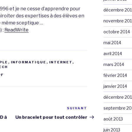
1996 et je ne cesse d’apprendre pour
décembre 201
miroiter des expertises à des élèves en
novembre 201
de même sceptique …
) :
ReadWrite
octobre 2014
mai 2014
avril 2014
PLE
,
INFORMATIQUE
,
INTERNET
,
mars 2014
ECH
PF
février 2014
janvier 2014
décembre 201
septembre 20
SUIVANT
Article
suivant
D à
Un bracelet pour tout contrôler
août 2013
juin 2013