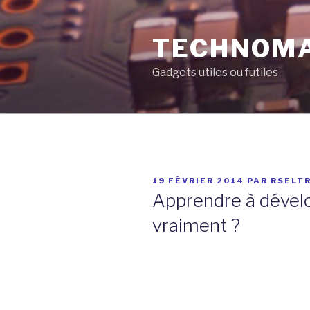
Aller
au
TECHNOM
contenu
principal
Gadgets utiles ou futiles
PUBLIÉ
19 FÉVRIER 2014
PAR
RSELT
LE
Apprendre à dével
vraiment ?