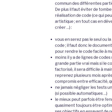
commun des différentes partie
De plus il faut éviter de tombe
réalisation de code (ce qui pe
artistique ; en tout cas en dév
créer …) :
vous en serez pas le seul ou la 
code ; il faut donc le document
pour rendre le code facile à m
moins il y a de lignes de codes 
grande partie vrai mais si le 
factorisé, il sera difficile à m
reprenez plusieurs mois après l
compromis entre efficacité, qu
ne jamais négliger les tests u
(si possible automatiques …)
le mieux peut parfois être l’en
quasiment toujours être optim
ses objectifs en essayant de r