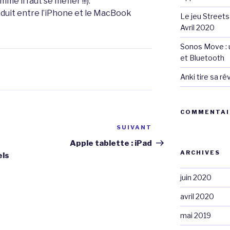
me il faut se méfier !!!).
oduit entre l’iPhone et le MacBook
Le jeu Streets
Avril 2020
Sonos Move : u
et Bluetooth
Anki tire sa r
COMMENTAI
SUIVANT
Article
suivant
Apple tablette : iPad
ARCHIVES
els
juin 2020
avril 2020
mai 2019