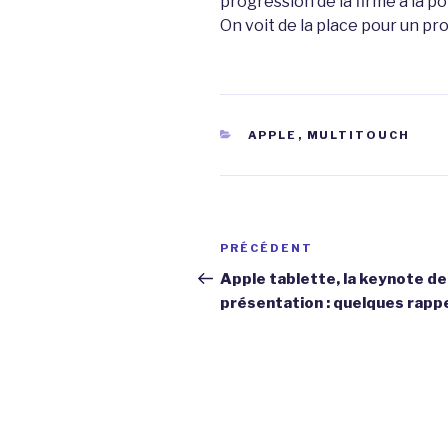
progression de la firme à la pom
On voit de la place pour un pr
CATÉGORIES
APPLE
,
MULTITOUCH
Navigation
Article
PRÉCÉDENT
de
précédent
Apple tablette, la keynote de
présentation : quelques rapp
l’article