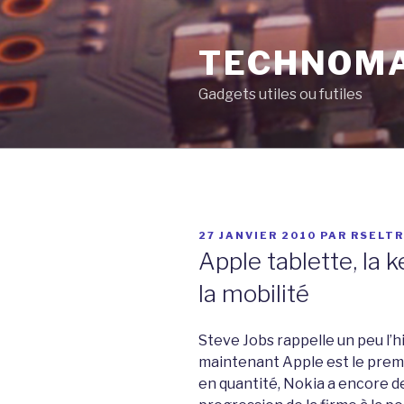
Aller
au
TECHNOM
contenu
principal
Gadgets utiles ou futiles
PUBLIÉ
27 JANVIER 2010
PAR
RSELT
LE
Apple tablette, la 
la mobilité
Steve Jobs rappelle un peu l’h
maintenant Apple est le premi
en quantité, Nokia a encore de