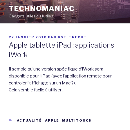
Aller
TECHNOMANIAC
au
Gadgets utiles ou futiles
contenu
principal
PUBLIÉ
27 JANVIER 2010
PAR
RSELTRECHT
LE
Apple tablette iPad : applications
iWork
Il semble qu’une version spécifique d’iWork sera
disponible pour l’iPad (avec l’application remote pour
controler l’affichage sur un Mac ?).
Cela semble facile à utiliser …
CATÉGORIES
ACTUALITÉ
,
APPLE
,
MULTITOUCH