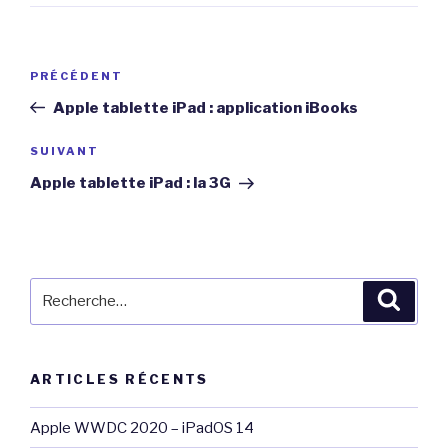
Navigation
Article
PRÉCÉDENT
de
précédent
Apple tablette iPad : application iBooks
l’article
Article
SUIVANT
suivant
Apple tablette iPad : la 3G
Recherche
Reche
pour
:
ARTICLES RÉCENTS
Apple WWDC 2020 – iPadOS 14