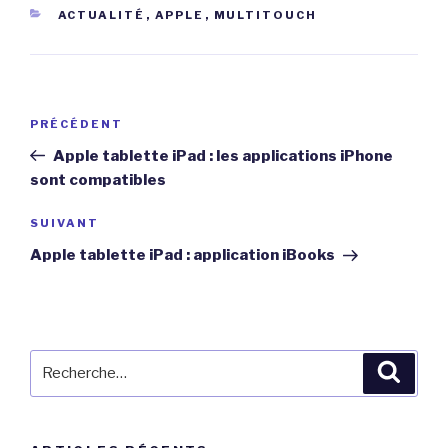
CATÉGORIES
ACTUALITÉ
,
APPLE
,
MULTITOUCH
Navigation
Article
PRÉCÉDENT
de
précédent
Apple tablette iPad : les applications iPhone
l’article
sont compatibles
Article
SUIVANT
suivant
Apple tablette iPad : application iBooks
Recherche
Reche
pour
: