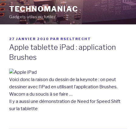
Aller
TECHNOMANIAC
au
Gadgets utiles ou futiles
contenu
principal
PUBLIÉ
27 JANVIER 2010
PAR
RSELTRECHT
LE
Apple tablette iPad : application
Brushes
Voici donc la raison du dessin de la keynote : on peut
dessiner avec l’iPad en utilisant l’application Brushes.
Wacom a du soucis à se faire …
Il y a aussi une démonstration de Need for Speed Shift
sur la tablette