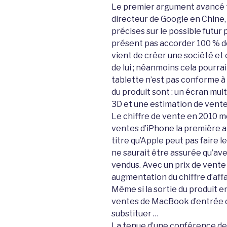
Le premier argument avancé ti
directeur de Google en Chine,
précises sur le possible futur p
présent pas accorder 100 % de
vient de créer une société et
de lui ; néanmoins cela pourrait
tablette n’est pas conforme à s
du produit sont : un écran mul
3D et une estimation de vente 
Le chiffre de vente en 2010 
ventes d’iPhone la première a
titre qu’Apple peut pas faire le
ne saurait être assurée qu’a
vendus. Avec un prix de vente d
augmentation du chiffre d’affair
Même si la sortie du produit e
ventes de MacBook d’entrée de
substituer …
La tenue d’une conférence de 