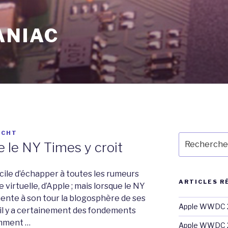
ANIAC
ECHT
Recherche
 le NY Times y croit
pour
:
ficile d’échapper à toutes les rumeurs
ARTICLES R
virtuelle, d’Apple ; mais lorsque le NY
mente à son tour la blogosphère de ses
Apple WWDC 2
’il y a certainement des fondements
emment …
Apple WWDC 2