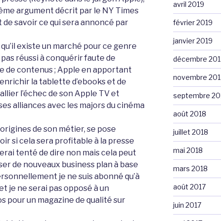
avril 2019
xième argument décrit par le NY Times
nt de savoir ce qui sera annoncé par
février 2019
janvier 2019
e qu’il existe un marché pour ce genre
pas réussi à conquérir faute de
décembre 201
ute de contenus ; Apple en apportant
novembre 201
nrichir la tablette d’ebooks et de
allier l’échec de son Apple TV et
septembre 20
ses alliances avec les majors du cinéma
août 2018
origines de son métier, se pose
juillet 2018
ir si cela sera profitable à la presse
mai 2018
serai tenté de dire non mais cela peut
oser de nouveaux business plan à base
mars 2018
rsonnellement je ne suis abonné qu’à
août 2017
et je ne serai pas opposé à un
 pour un magazine de qualité sur
juin 2017