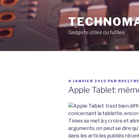
Aller
au
TECHNOM
contenu
principal
Gadgets utiles ou futiles
PUBLIÉ
4 JANVIER 2010
PAR
RSELTR
LE
Apple Tablet: même
Il est bien dif
concernant la tablette, encore 
Times se met à y croire et ali
arguments, on peut se dire qu
dans les articles publiés réc