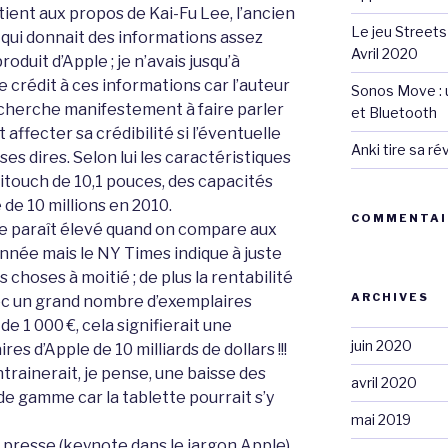
ent aux propos de Kai-Fu Lee, l’ancien
Le jeu Streets
 qui donnait des informations assez
Avril 2020
roduit d’Apple ; je n’avais jusqu’à
 crédit à ces informations car l’auteur
Sonos Move : u
 cherche manifestement à faire parler
et Bluetooth
 affecter sa crédibilité si l’éventuelle
Anki tire sa r
es dires. Selon lui les caractéristiques
titouch de 10,1 pouces, des capacités
de 10 millions en 2010.
COMMENTAI
me paraît élevé quand on compare aux
nnée mais le NY Times indique à juste
s choses à moitié ; de plus la rentabilité
ARCHIVES
vec un grand nombre d’exemplaires
e 1 000 €, cela signifierait une
juin 2020
es d’Apple de 10 milliards de dollars !!!
ntrainerait, je pense, une baisse des
avril 2020
 gamme car la tablette pourrait s’y
mai 2019
presse (keynote dans le jargon Apple),