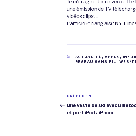
Je m’imagine bien avec cette 
une émission de TV télécharg
vidéos clips …
L’article (en anglais) :
NY Time
CATÉGORIES
ACTUALITÉ
,
APPLE
,
INFO
RÉSEAU SANS FIL
,
WEB/T
Navigation
Article
PRÉCÉDENT
de
précédent
Une veste de ski avec Blueto
et port iPod / iPhone
l’article