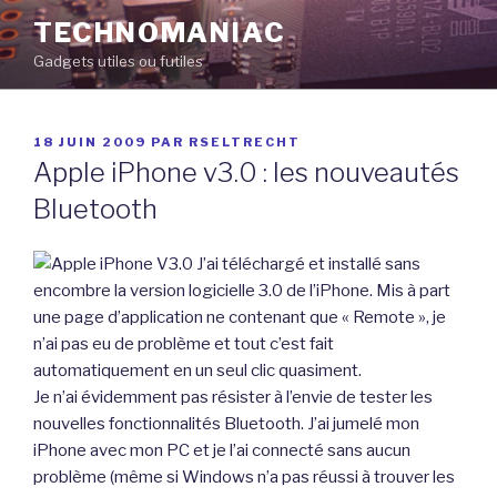
Aller
TECHNOMANIAC
au
Gadgets utiles ou futiles
contenu
principal
PUBLIÉ
18 JUIN 2009
PAR
RSELTRECHT
LE
Apple iPhone v3.0 : les nouveautés
Bluetooth
J’ai téléchargé et installé sans
encombre la version logicielle 3.0 de l’iPhone. Mis à part
une page d’application ne contenant que « Remote », je
n’ai pas eu de problème et tout c’est fait
automatiquement en un seul clic quasiment.
Je n’ai évidemment pas résister à l’envie de tester les
nouvelles fonctionnalités Bluetooth. J’ai jumelé mon
iPhone avec mon PC et je l’ai connecté sans aucun
problème (même si Windows n’a pas réussi à trouver les