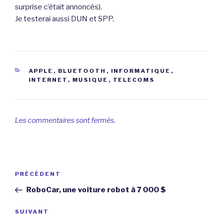
surprise c’était annoncés).
Je testerai aussi DUN et SPP.
CATÉGORIES
APPLE
,
BLUETOOTH
,
INFORMATIQUE
,
INTERNET
,
MUSIQUE
,
TELECOMS
Les commentaires sont fermés.
Navigation
Article
PRÉCÉDENT
de
précédent
RoboCar, une voiture robot à 7 000 $
l’article
Article
SUIVANT