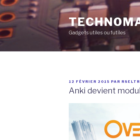
Aller
au
TECHNOM
contenu
principal
Gadgets utiles ou futiles
PUBLIÉ
12 FÉVRIER 2015
PAR
RSELT
LE
Anki devient modul