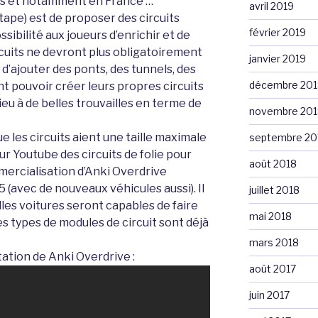
ays et notamment en France …
avril 2019
tape) est de proposer des circuits
février 2019
ssibilité aux joueurs d’enrichir et de
circuits ne devront plus obligatoirement
janvier 2019
e d’ajouter des ponts, des tunnels, des
décembre 201
t pouvoir créer leurs propres circuits
ieu à de belles trouvailles en terme de
novembre 201
e les circuits aient une taille maximale
septembre 20
r Youtube des circuits de folie pour
août 2018
ercialisation d’Anki Overdrive
avec de nouveaux véhicules aussi). Il
juillet 2018
lles voitures seront capables de faire
mai 2018
 les types de modules de circuit sont déjà
mars 2018
tation de Anki Overdrive :
août 2017
juin 2017