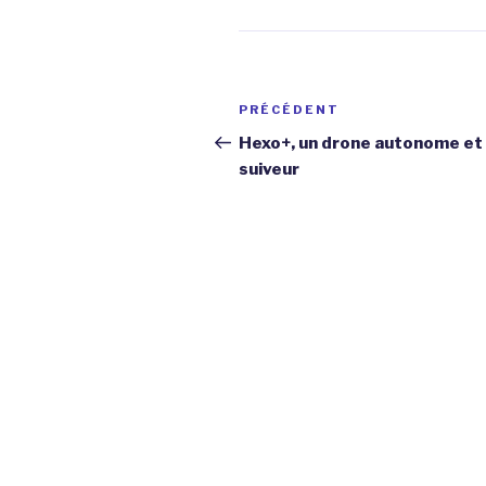
Navigation
Article
PRÉCÉDENT
de
précédent
Hexo+, un drone autonome et
suiveur
l’article