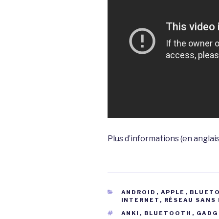
Plus d’informations (en anglais
CATÉGORIES
ANDROID
,
APPLE
,
BLUET
INTERNET
,
RÉSEAU SANS 
ÉTIQUETTES
ANKI
,
BLUETOOTH
,
GADG