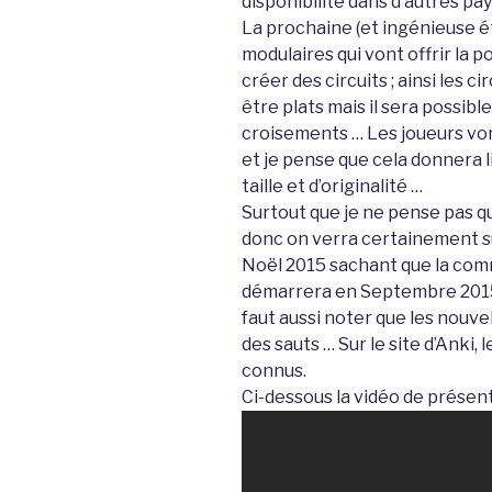
disponibilité dans d’autres p
La prochaine (et ingénieuse é
modulaires qui vont offrir la po
créer des circuits ; ainsi les 
être plats mais il sera possibl
croisements … Les joueurs von
et je pense que cela donnera l
taille et d’originalité …
Surtout que je ne pense pas qu
donc on verra certainement su
Noël 2015 sachant que la comm
démarrera en Septembre 2015 (
faut aussi noter que les nouve
des sauts … Sur le site d’Anki,
connus.
Ci-dessous la vidéo de présen