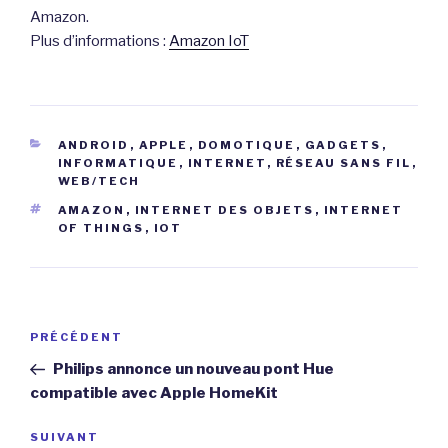
Amazon.
Plus d’informations :
Amazon IoT
CATÉGORIES
ANDROID
,
APPLE
,
DOMOTIQUE
,
GADGETS
,
INFORMATIQUE
,
INTERNET
,
RÉSEAU SANS FIL
,
WEB/TECH
ÉTIQUETTES
AMAZON
,
INTERNET DES OBJETS
,
INTERNET
OF THINGS
,
IOT
Navigation
Article
PRÉCÉDENT
de
précédent
Philips annonce un nouveau pont Hue
l’article
compatible avec Apple HomeKit
Article
SUIVANT