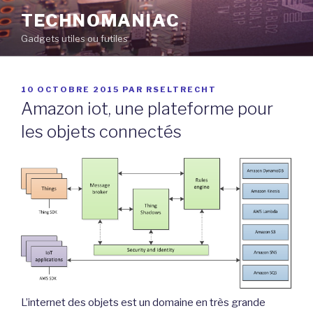
Aller
TECHNOMANIAC
au
Gadgets utiles ou futiles
contenu
principal
PUBLIÉ
10 OCTOBRE 2015
PAR
RSELTRECHT
LE
Amazon iot, une plateforme pour
les objets connectés
L’internet des objets est un domaine en très grande