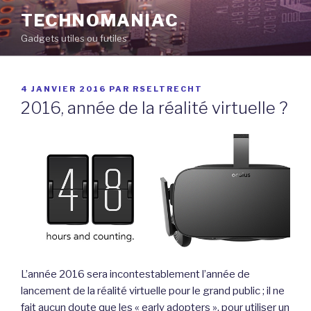
Aller
TECHNOMANIAC
au
Gadgets utiles ou futiles
contenu
principal
PUBLIÉ
4 JANVIER 2016
PAR
RSELTRECHT
LE
2016, année de la réalité virtuelle ?
L’année 2016 sera incontestablement l’année de
lancement de la réalité virtuelle pour le grand public ; il ne
fait aucun doute que les « early adopters », pour utiliser un