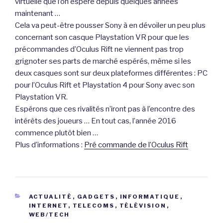
virtuelle que l’on espère depuis quelques années
maintenant …
Cela va peut-être pousser Sony à en dévoiler un peu plus
concernant son casque Playstation VR pour que les
précommandes d’Oculus Rift ne viennent pas trop
grignoter ses parts de marché espérés, même si les
deux casques sont sur deux plateformes différentes : PC
pour l’Oculus Rift et Playstation 4 pour Sony avec son
Playstation VR.
Espérons que ces rivalités n’iront pas à l’encontre des
intérêts des joueurs … En tout cas, l’année 2016
commence plutôt bien …
Plus d’informations :
Pré commande de l’Oculus Rift
CATÉGORIES
ACTUALITÉ
,
GADGETS
,
INFORMATIQUE
,
INTERNET
,
TELECOMS
,
TÉLÉVISION
,
WEB/TECH