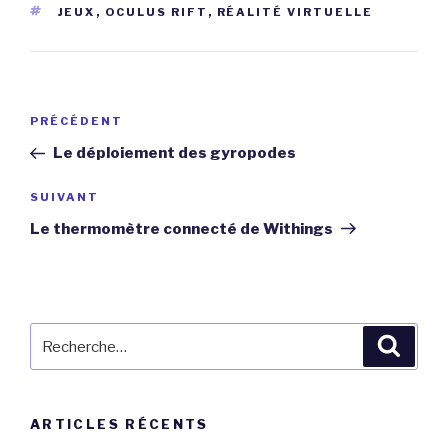
ÉTIQUETTES
JEUX
,
OCULUS RIFT
,
RÉALITÉ VIRTUELLE
Navigation
Article
PRÉCÉDENT
de
précédent
Le déploiement des gyropodes
l’article
Article
SUIVANT
suivant
Le thermomètre connecté de Withings
Recherche
Reche
pour
:
ARTICLES RÉCENTS