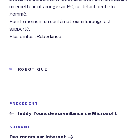
un émetteur infrarouge sur PC, ce défaut peut être
gommé.
Pour le moment un seul émetteur infrarouge est
supporté.
Plus d’infos :
Robodance
CATÉGORIES
ROBOTIQUE
Navigation
Article
PRÉCÉDENT
de
précédent
Teddy, l'ours de surveillance de Microsoft
l’article
Article
SUIVANT
suivant
Des radars sur Internet