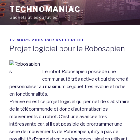
Aller
TECHNOMANIAC
au
Gadgets utiles ou futiles
contenu
principal
PUBLIÉ
12 MARS 2005
PAR
RSELTRECHT
LE
Projet logiciel pour le Robosapien
Le robot Robosapien possède une
communauté très active et qui cherche à
personnaliser au maximum ce jouet très évolué et riche
en fonctionnalités.
Preuve en est ce projet logiciel qui permet de s’abstraire
de la télécommande et donc d’automatiser les
mouvements du robot. C’est une avancée très
intéressante car, si il est possible de programmer une
série de mouvements de Robosapien, il n’y a pas de
possibilité d’enregistrer les séquences ; ainsi en utilisant