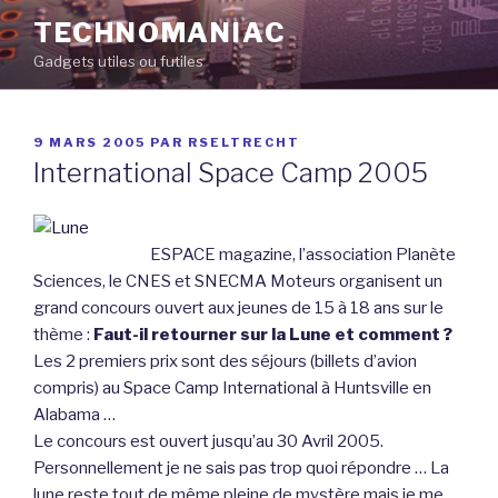
Aller
TECHNOMANIAC
au
Gadgets utiles ou futiles
contenu
principal
PUBLIÉ
9 MARS 2005
PAR
RSELTRECHT
LE
International Space Camp 2005
ESPACE magazine, l’association Planète
Sciences, le CNES et SNECMA Moteurs organisent un
grand concours ouvert aux jeunes de 15 à 18 ans sur le
thème :
Faut-il retourner sur la Lune et comment ?
Les 2 premiers prix sont des séjours (billets d’avion
compris) au Space Camp International à Huntsville en
Alabama …
Le concours est ouvert jusqu’au 30 Avril 2005.
Personnellement je ne sais pas trop quoi répondre … La
lune reste tout de même pleine de mystère mais je me