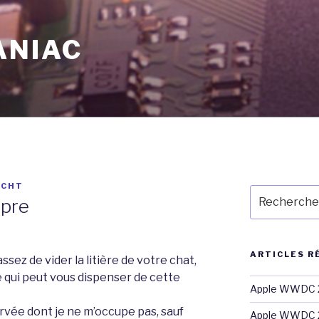
ANIAC
ECHT
Recherche
opre
pour
:
ARTICLES R
ssez de vider la litière de votre chat,
 qui peut vous dispenser de cette
Apple WWDC 2
vée dont je ne m’occupe pas, sauf
Apple WWDC 2