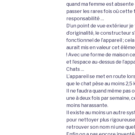
quand ma femme est absente e
passer les rares fois où cette
responsabilité …
D’un point de vue extérieur je
d’originalité, le constructeur 
fonctionnel de l’appareil ; ce
aurait mis en valeur cet éléme
! Avec une forme de maison ce
et l’espace au-dessus de l’app
Chats …
L’appareil se met en route lors
que le chat pèse au moins 2,5 
Il ne faudra quand même pas ou
une à deux fois par semaine, 
moins harassante.
Il existe au moins un autre sys
pour nettoyer plus rigoureusem
retrouver son nom ni une que
Enfin on a pas encore inventé 