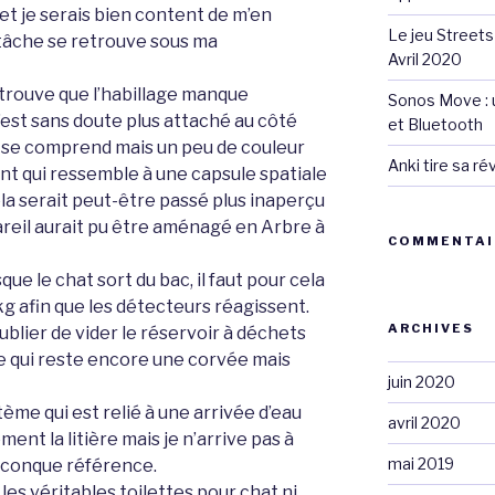
t je serais bien content de m’en
Le jeu Streets
 tâche se retrouve sous ma
Avril 2020
 trouve que l’habillage manque
Sonos Move : u
s’est sans doute plus attaché au côté
et Bluetooth
la se comprend mais un peu de couleur
Anki tire sa r
nt qui ressemble à une capsule spatiale
la serait peut-être passé plus inaperçu
areil aurait pu être aménagé en Arbre à
COMMENTAI
que le chat sort du bac, il faut pour cela
kg afin que les détecteurs réagissent.
ARCHIVES
blier de vider le réservoir à déchets
ce qui reste encore une corvée mais
juin 2020
tème qui est relié à une arrivée d’eau
avril 2020
ent la litière mais je n’arrive pas à
mai 2019
lconque référence.
les véritables toilettes pour chat ni