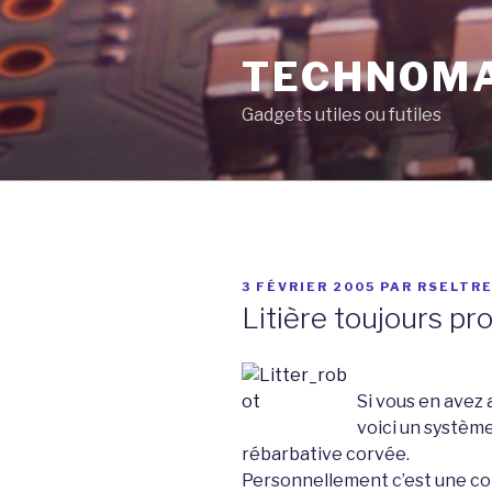
Aller
au
TECHNOM
contenu
principal
Gadgets utiles ou futiles
PUBLIÉ
3 FÉVRIER 2005
PAR
RSELTR
LE
Litière toujours pr
Si vous en avez a
voici un système
rébarbative corvée.
Personnellement c’est une cor