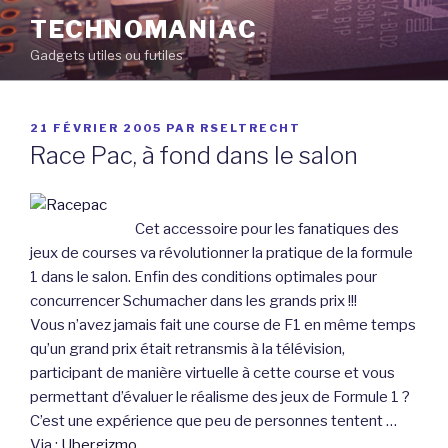
Aller
TECHNOMANIAC
au
Gadgets utiles ou futiles
contenu
principal
PUBLIÉ
21 FÉVRIER 2005
PAR
RSELTRECHT
LE
Race Pac, à fond dans le salon
Cet accessoire pour les fanatiques des
jeux de courses va révolutionner la pratique de la formule
1 dans le salon. Enfin des conditions optimales pour
concurrencer Schumacher dans les grands prix !!!
Vous n’avez jamais fait une course de F1 en même temps
qu’un grand prix était retransmis à la télévision,
participant de manière virtuelle à cette course et vous
permettant d’évaluer le réalisme des jeux de Formule 1 ?
C’est une expérience que peu de personnes tentent …
Via :
Ubergizmo