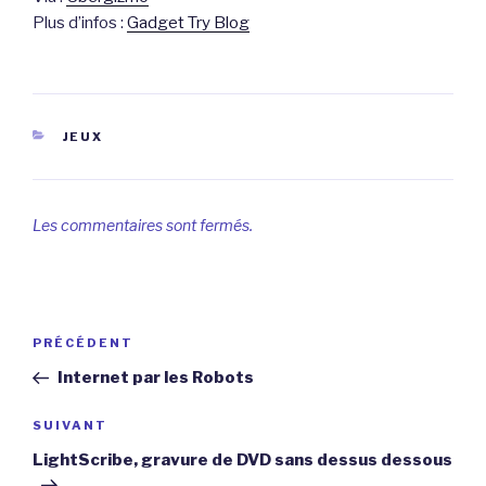
Plus d’infos :
Gadget Try Blog
CATÉGORIES
JEUX
Les commentaires sont fermés.
Navigation
Article
PRÉCÉDENT
de
précédent
Internet par les Robots
l’article
Article
SUIVANT
suivant
LightScribe, gravure de DVD sans dessus dessous