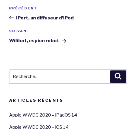
Navigation
Article
PRÉCÉDENT
de
précédent
IPort, un diffuseur d'IPod
l’article
Article
SUIVANT
suivant
Wifibot, espion robot
Recherche
Reche
pour
:
ARTICLES RÉCENTS
Apple WWDC 2020 – iPadOS 14
Apple WWDC 2020 – iOS 14