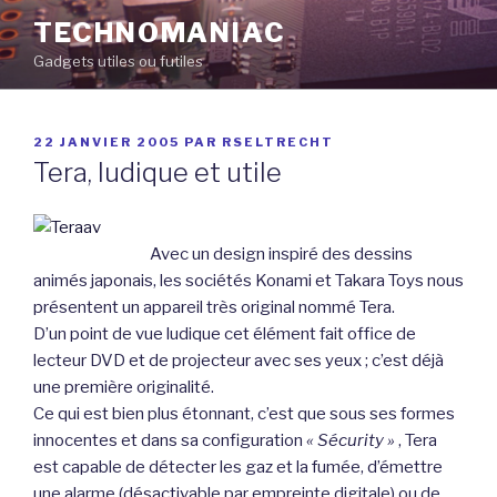
Aller
TECHNOMANIAC
au
Gadgets utiles ou futiles
contenu
principal
PUBLIÉ
22 JANVIER 2005
PAR
RSELTRECHT
LE
Tera, ludique et utile
Avec un design inspiré des dessins
animés japonais, les sociétés Konami et Takara Toys nous
présentent un appareil très original nommé Tera.
D’un point de vue ludique cet élément fait office de
lecteur DVD et de projecteur avec ses yeux ; c’est déjà
une première originalité.
Ce qui est bien plus étonnant, c’est que sous ses formes
innocentes et dans sa configuration
« Sécurity »
, Tera
est capable de détecter les gaz et la fumée, d’émettre
une alarme (désactivable par empreinte digitale) ou de