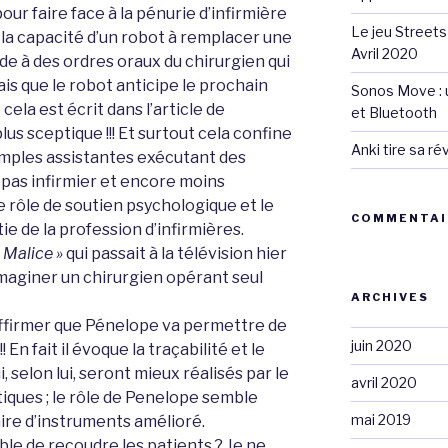
our faire face à la pénurie d’infirmière
Le jeu Streets
n la capacité d’un robot à remplacer une
Avril 2020
de à des ordres oraux du chirurgien qui
ais que le robot anticipe le prochain
Sonos Move : u
ela est écrit dans l’article de
et Bluetooth
lus sceptique !!! Et surtout cela confine
Anki tire sa r
simples assistantes exécutant des
 pas infirmier et encore moins
e rôle de soutien psychologique et le
COMMENTAI
tie de la profession d’infirmières.
 Malice »
qui passait à la télévision hier
 imaginer un chirurgien opérant seul
ARCHIVES
affirmer que Pénelope va permettre de
juin 2020
 En fait il évoque la traçabilité et le
 selon lui, seront mieux réalisés par le
avril 2020
iques ; le rôle de Penelope semble
mai 2019
ire d’instruments amélioré.
le de recoudre les patients ? Je ne