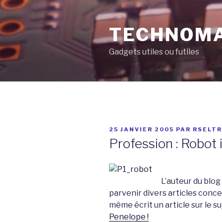
Aller
au
TECHNOM
contenu
principal
Gadgets utiles ou futiles
PUBLIÉ
25 JANVIER 2005
PAR
RSELT
LE
Profession : Robot 
L’auteur du blog
parvenir divers articles concer
même écrit un article sur le su
Penelope !