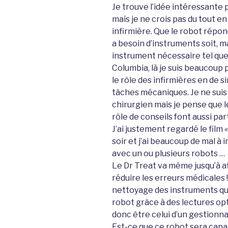
Je trouve l’idée intéressante p
mais je ne crois pas du tout e
infirmière. Que le robot répon
a besoin d’instruments soit, m
instrument nécessaire tel que c
Columbia, là je suis beaucoup p
le rôle des infirmières en de 
tâches mécaniques. Je ne suis
chirurgien mais je pense que l
rôle de conseils font aussi par
J’ai justement regardé le film
«
soir et j’ai beaucoup de mal à
avec un ou plusieurs robots …
Le Dr Treat va même jusqu’à 
réduire les erreurs médicales !!!
nettoyage des instruments qui,
robot grâce à des lectures opt
donc être celui d’un gestionna
Est-ce que ce robot sera capab