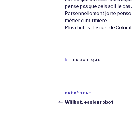
pense pas que cela soit le cas
Personnellement je ne pense pa
métier d’infirmière …
Plus d’infos :
L’aricle de Colum
CATÉGORIES
ROBOTIQUE
Navigation
Article
PRÉCÉDENT
de
précédent
Wifibot, espion robot
l’article