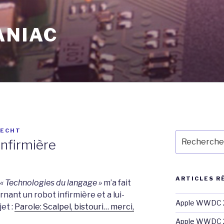
ANIAC
RECHT
Recherche
infirmière
pour
:
ARTICLES R
« Technologies du langage »
m’a fait
nant un robot infirmière et a lui-
Apple WWDC 2
jet :
Parole: Scalpel, bistouri… merci,
Apple WWDC 2