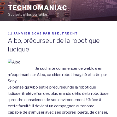
Aller
TECHNOMANIAC
au
Gadgets utiles ou futiles
contenu
principal
PUBLIÉ
11 JANVIER 2005
PAR
RSELTRECHT
LE
Aibo, précurseur de la robotique
ludique
Je souhaite commencer ce weblog en
m’exprimant sur Aibo, ce chien robot imaginé et crée par
Sony.
Je pense qu’Aibo est le précurseur de la robotique
ludique, il relève l’un des plus grands défis de la robotique
: prendre conscience de son environnement ! Grâce à
cette faculté, il devient un compagnon autonome,
capable de s’amuser avec ses propres jouets, de danser,