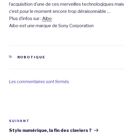
l’acquisition d’une de ces merveilles technoloqiques mais
c’est pour le moment encore trop déraisonnable …
Plus d’infos sur :
Aibo
Aibo est une marque de Sony Corporation
CATÉGORIES
ROBOTIQUE
Les commentaires sont fermés.
Navigation
de
Article
SUIVANT
l’article
suivant
Stylo numérique, la fin des claviers ?