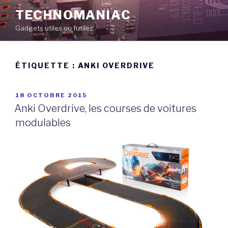
Aller
TECHNOMANIAC
au
Gadgets utiles ou futiles
contenu
principal
ÉTIQUETTE :
ANKI OVERDRIVE
PUBLIÉ
18 OCTOBRE 2015
LE
Anki Overdrive, les courses de voitures
modulables