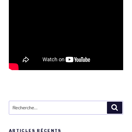
Recherche
Reche
pour
:
ARTICLES RÉCENTS